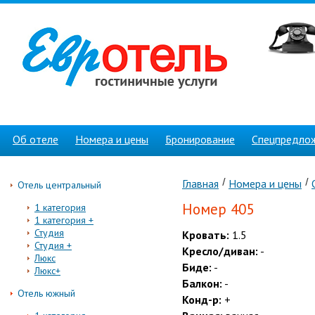
Об отеле
Номера и цены
Бронирование
Спецпредло
Главная
Номера и цены
Отель центральный
Номер 405
1 категория
1 категория +
Студия
Кровать:
1.5
Студия +
Кресло/диван:
-
Люкс
Биде:
-
Люкс+
Балкон:
-
Отель южный
Конд-р:
+