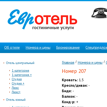
Об отеле
Номера и цены
Бронирование
Спецпредло
Главная
Номера и цены
Отель центральный
Номер 207
1 категория
1 категория +
Студия
Кровать:
1.5
Студия +
Кресло/диван:
-
Люкс
Биде:
-
Люкс+
Балкон:
-
Отель южный
Конд-р:
+