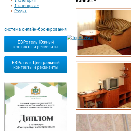
Ванная:
+
1 категория
1 категория +
Студия
система онлайн-бронирования
ЕВРотель Южный
контакты и реквизиты
ЕВРотель Центральный
контакты и реквизиты