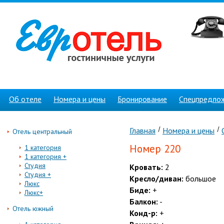
Об отеле
Номера и цены
Бронирование
Спецпредло
Главная
Номера и цены
Отель центральный
Номер 220
1 категория
1 категория +
Студия
Кровать:
2
Студия +
Кресло/диван:
большое
Люкс
Биде:
+
Люкс+
Балкон:
-
Отель южный
Конд-р:
+