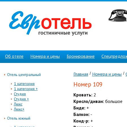
Об отеле
Номера и цены
Бронирование
Спецпредло
Главная
Номера и цены
Отель центральный
Номер 109
1 категория
1 категория +
Студия
Кровать:
2
Студия +
Кресло/диван:
большое
Люкс
Биде:
+
Люкс+
Балкон:
-
Отель южный
Конд-р:
+