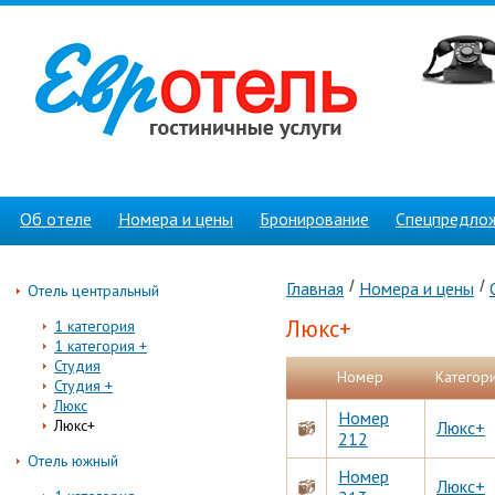
Об отеле
Номера и цены
Бронирование
Спецпредло
Главная
Номера и цены
Отель центральный
Люкс+
1 категория
1 категория +
Студия
Номер
Категор
Студия +
Люкс
Номер
Люкс+
Люкс+
212
Отель южный
Номер
Люкс+