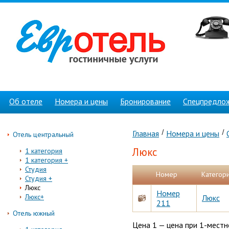
Об отеле
Номера и цены
Бронирование
Спецпредло
Главная
Номера и цены
Отель центральный
Люкс
1 категория
1 категория +
Студия
Номер
Категор
Студия +
Люкс
Номер
Люкс+
Люкс
211
Отель южный
Цена 1 — цена при 1-мест