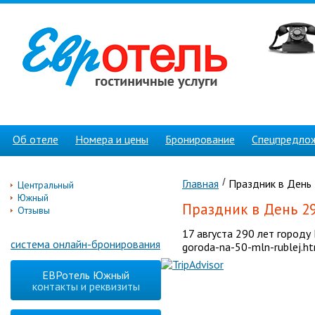
Об отеле
Номера и цены
Бронирование
Спецпредло
Главная
Праздник в День 
Центральный
Южный
Праздник в День 2
Отзывы
17 августа 290 лет городу
система онлайн-бронирования
goroda-na-50-mln-rublej.h
ЕВРотель Южный
контакты и реквизиты