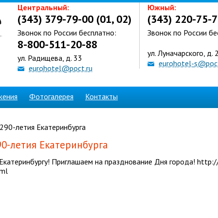
Центральный:
Южный:
(343) 379-79-00 (01, 02)
(343) 220-75-7
Звонок по России бесплатно:
Звонок по России бе
8-800-511-20-88
ул. Луначарского, д. 
ул. Радищева, д. 33
eurohotel-s@poct
eurohotel@poct.ru
жения
Фотогалерея
Контакты
290-летия Екатеринбурга
90-летия Екатеринбурга
 Екатеринбургу! Приглашаем на празднование Дня города! http:/
tml