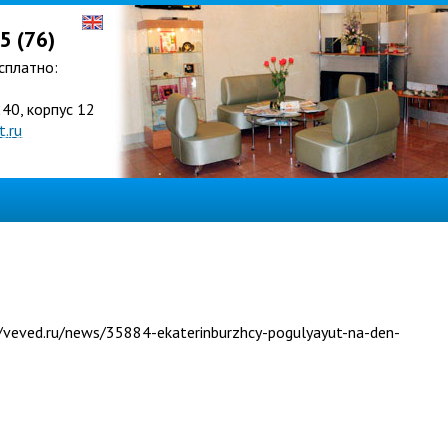
5 (76)
сплатно:
240, корпус 12
.ru
/veved.ru/news/35884-ekaterinburzhcy-pogulyayut-na-den-