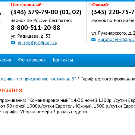
Центральный:
Южный:
(343) 379-79-00 (01, 02)
(343) 220-75-7
Звонок по России бесплатно:
Звонок по России бе
8-800-511-20-88
ул. Луначарского, д. 
ул. Радищева, д. 33
eurohotel-s@poct
eurohotel@poct.ru
жения
Фотогалерея
Контакты
ификат по присвоению гостинице 3*
Тариф долгого проживани
живания!
проживания: " Командировочный" 14-30 ночей 1200р.,/сутки Ев
от 30 ночей 1000р./сутки Евротель Южный, 1500 р./сутки Евро
 тарифы. Уборка номера 3 раза в неделю.