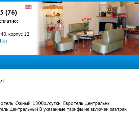
5 (76)
сплатно:
240, корпус 12
.ru
я!
ротель Южный, 1800р./сутки Евротель Центральны,
тель Центральный В указанные тарифы не включен завтрак.