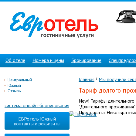
Об отеле
Номера и цены
Бронирование
Спецпредло
Главная
Мы получили серт
Центральный
Южный
Тариф долгого про
Отзывы
New! Тарифы длительного 
система онлайн-бронирования
"Длительного проживания" 
Предоплата. Невозвратные
ЕВРотель Южный
контакты и реквизиты