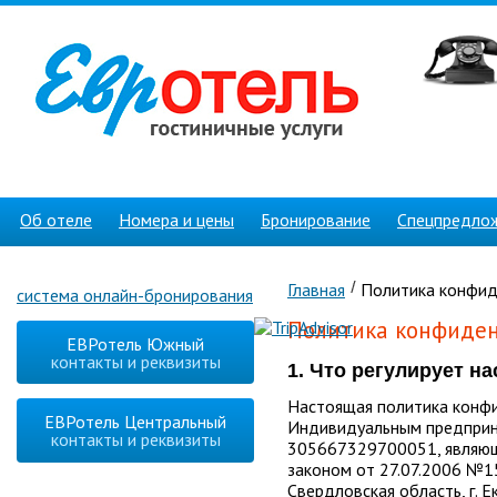
Об отеле
Номера и цены
Бронирование
Спецпредло
Главная
Политика конфид
система онлайн-бронирования
Политика конфиде
ЕВРотель Южный
контакты и реквизиты
1. Что регулирует 
Настоящая политика конфи
ЕВРотель Центральный
Индивидуальным предпри
контакты и реквизиты
305667329700051, являющ
законом от 27.07.2006 №1
Свердловская область, г. Е