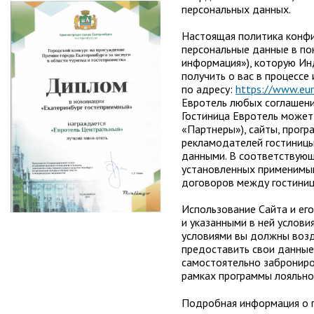
персональных данных.
Настоящая политика конфи
персональные данные в по
информация»), которую И
получить о вас в процессе
по адресу:
https://www.eur
Евротель любых соглашений
Гостиница Евротель может
«Партнеры»), сайты, прогр
рекламодателей гостиницы
данными. В соответствующ
установленных применимым
договоров между гостиниц
Использование Сайта и ег
и указанными в ней услови
условиями вы должны возде
предоставить свои данные
самостоятельно заброниро
рамках программы лояльно
Подробная информация о п