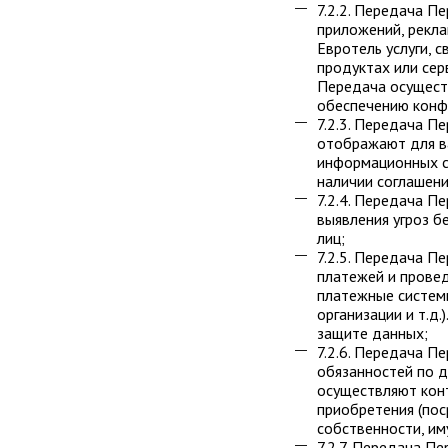
7.2.2. Передача П
приложений, рекла
Евротель услуги, 
продуктах или сер
Передача осущест
обеспечению конф
7.2.3. Передача П
отображают для ва
информационных се
наличии соглашени
7.2.4. Передача 
выявления угроз б
лиц;
7.2.5. Передача П
платежей и прове
платежные систем
организации и т.д
защите данных;
7.2.6. Передача П
обязанностей по д
осуществляют конт
приобретения (пос
собственности, им
7.2.7. Передача П